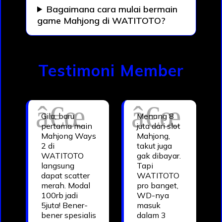
Bagaimana cara mulai bermain
game Mahjong di WATITOTO?
Testimoni Member
Gila, baru
Menang 8
pertama main
juta dari slot
Mahjong Ways
Mahjong,
2 di
takut juga
WATITOTO
gak dibayar.
langsung
Tapi
dapat scatter
WATITOTO
merah. Modal
pro banget,
100rb jadi
WD-nya
5juta! Bener-
masuk
bener spesialis
dalam 3