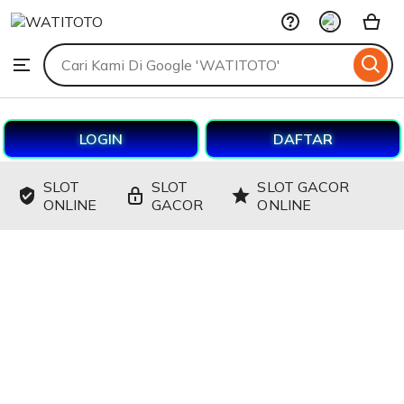
WATITOTO
Skip
to
Search
Browse
ontent
for
items
or
shops
LOGIN
DAFTAR
SLOT
SLOT
SLOT GACOR
ONLINE
GACOR
ONLINE