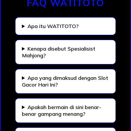
FAQ WATITOTO
Apa itu WATITOTO?
Kenapa disebut Spesialisist
Mahjong?
Apa yang dimaksud dengan Slot
Gacor Hari Ini?
Apakah bermain di sini benar-
benar gampang menang?