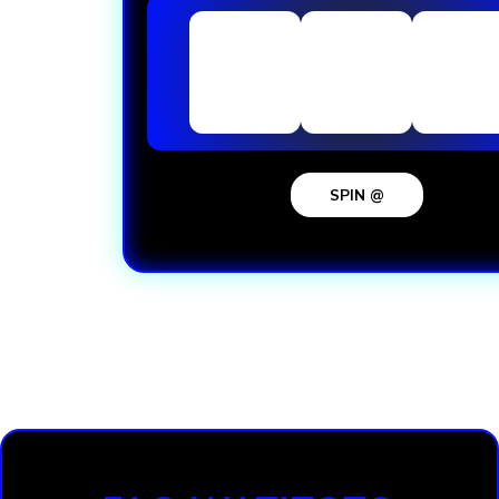
SPIN @
Loading...