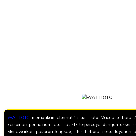
WATITOTO
merupakan alternatif situs Toto Macau terbaru 
kombinasi permainan toto slot 4D terpercaya dengan akses c
Menawarkan pasaran lengkap, fitur terbaru, serta layana